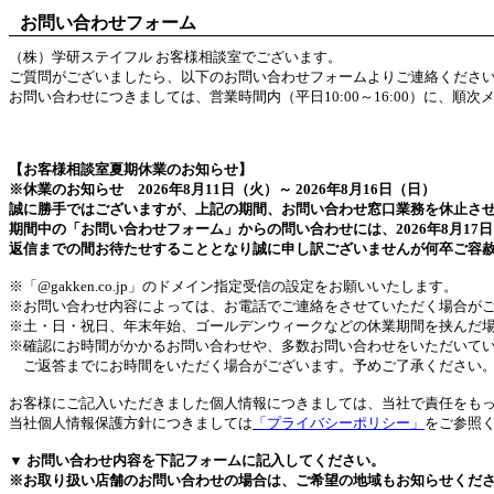
お問い合わせフォーム
（株）学研ステイフル お客様相談室でございます。
ご質問がございましたら、以下のお問い合わせフォームよりご連絡くださ
お問い合わせにつきましては、営業時間内（平日10:00～16:00）に、順
【お客様相談室夏期休業のお知らせ】
※休業のお知らせ 2026年8月11日（火）～ 2026年8月16日（日）
誠に勝手ではございますが、上記の期間、お問い合わせ窓口業務を休止さ
期間中の「お問い合わせフォーム」からの問い合わせには、2026年8月17
返信までの間お待たせすることとなり誠に申し訳ございませんが何卒ご容
※「@gakken.co.jp」のドメイン指定受信の設定をお願いいたします。
※お問い合わせ内容によっては、お電話でご連絡をさせていただく場合が
※土・日・祝日、年末年始、ゴールデンウィークなどの休業期間を挟んだ
※確認にお時間がかかるお問い合わせや、多数お問い合わせをいただいて
ご返答までにお時間をいただく場合がございます。予めご了承ください
お客様にご記入いただきました個人情報につきましては、当社で責任をも
当社個人情報保護方針につきましては
「プライバシーポリシー」
をご参照
▼ お問い合わせ内容を下記フォームに記入してください。
※お取り扱い店舗のお問い合わせの場合は、ご希望の地域もお知らせくだ