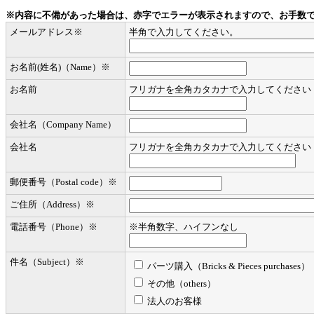
※内容に不備があった場合は、赤字でエラーが表示されますので、お手数
メールアドレス
※
半角で入力してください。
お名前(姓名)（Name）
※
お名前
フリガナを全角カタカナで入力してください
会社名（Company Name）
会社名
フリガナを全角カタカナで入力してください
郵便番号（Postal code）
※
ご住所（Address）
※
電話番号（Phone）
※
※半角数字、ハイフンなし
件名（Subject）
※
パーツ購入（Bricks & Pieces purchases）
その他（others）
法人のお客様